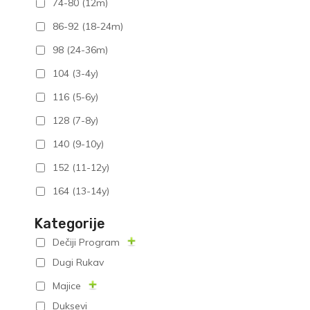
74-80 (12m)
86-92 (18-24m)
98 (24-36m)
104 (3-4y)
116 (5-6y)
128 (7-8y)
140 (9-10y)
152 (11-12y)
164 (13-14y)
Kategorije
Dečiji Program
Dugi Rukav
Majice
Duksevi