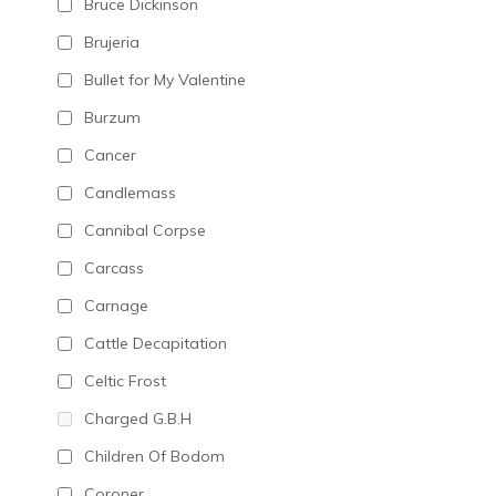
Bruce Dickinson
Brujeria
Bullet for My Valentine
Burzum
Cancer
Candlemass
Cannibal Corpse
Carcass
Carnage
Cattle Decapitation
Celtic Frost
Charged G.B.H
Children Of Bodom
Coroner