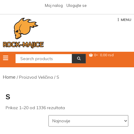
Skip
Moj nalog
Ulogujte se
to
content
MENU
0
0,00 rsd
Home
/ Proizvod Veličina / S
S
Sortirano
Prikaz 1–20 od 1336 rezultata
po
najnovijem