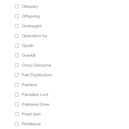
Obituary
Offspring
Onslaught
Operation Ivy
Opeth
Overkill
Ozzy Osbourne
Pan.Thy.Monium
Pantera
Paradise Lost
Parkway Drive
Pearl Jam
Pestilence