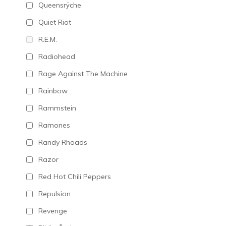
Queensrÿche
Quiet Riot
R.E.M.
Radiohead
Rage Against The Machine
Rainbow
Rammstein
Ramones
Randy Rhoads
Razor
Red Hot Chili Peppers
Repulsion
Revenge