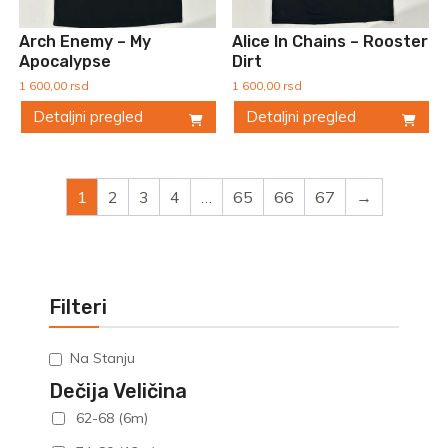
na
na
stranici
stranici
Arch Enemy – My
Alice In Chains – Rooster
proizvoda.
proizvoda.
Apocalypse
Dirt
1 600,00
rsd
1 600,00
rsd
Detaljni pregled
Detaljni pregled
Ovaj
Ovaj
proizvod
proizvod
ima
ima
1
2
3
4
…
65
66
67
→
više
više
varijanti.
varijanti.
Opcije
Opcije
mogu
mogu
biti
biti
Filteri
izabrane
izabrane
na
na
Na Stanju
stranici
stranici
proizvoda.
proizvoda.
Dečija Veličina
62-68 (6m)