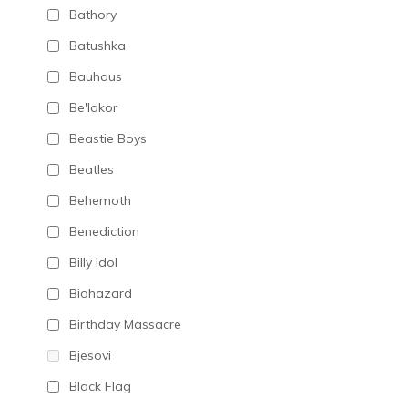
Bathory
Batushka
Bauhaus
Be'lakor
Beastie Boys
Beatles
Behemoth
Benediction
Billy Idol
Biohazard
Birthday Massacre
Bjesovi
Black Flag