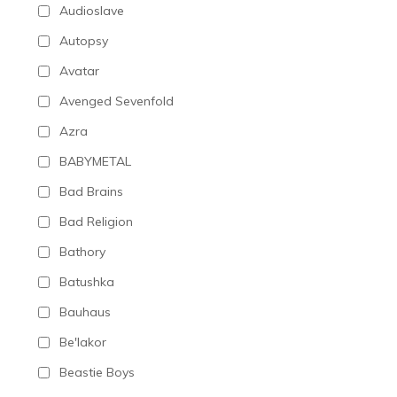
Audioslave
Autopsy
Avatar
Avenged Sevenfold
Azra
BABYMETAL
Bad Brains
Bad Religion
Bathory
Batushka
Bauhaus
Be'lakor
Beastie Boys