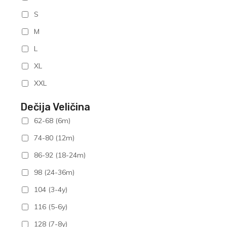
S
M
L
XL
XXL
Dečija Veličina
62-68 (6m)
74-80 (12m)
86-92 (18-24m)
98 (24-36m)
104 (3-4y)
116 (5-6y)
128 (7-8y)