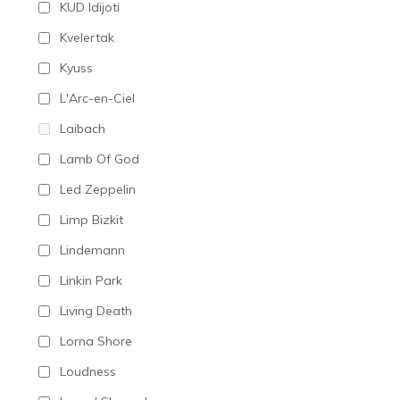
KUD Idijoti
Kvelertak
Kyuss
L'Arc-en-Ciel
Laibach
Lamb Of God
Led Zeppelin
Limp Bizkit
Lindemann
Linkin Park
Living Death
Lorna Shore
Loudness