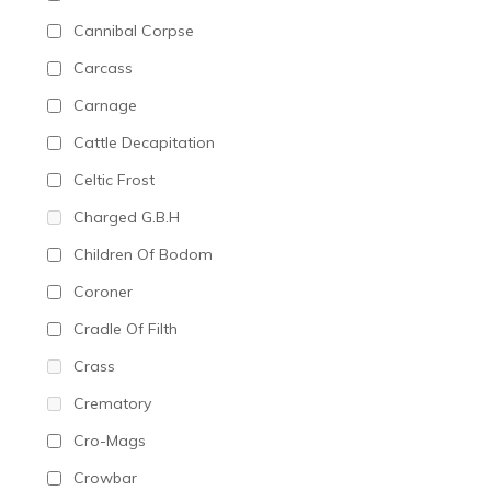
Cannibal Corpse
Carcass
Carnage
Cattle Decapitation
Celtic Frost
Charged G.B.H
Children Of Bodom
Coroner
Cradle Of Filth
Crass
Crematory
Cro-Mags
Crowbar