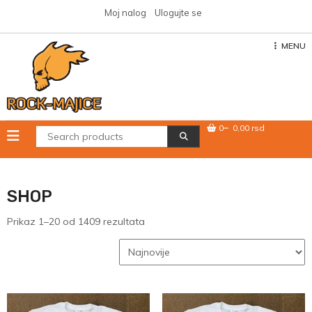
Skip
Moj nalog
Ulogujte se
to
content
MENU
0
0,00 rsd
SHOP
Sortirano
Prikaz 1–20 od 1409 rezultata
po
najnovijem