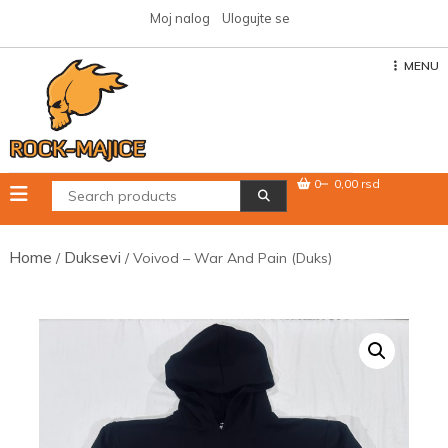
Skip
Moj nalog
Ulogujte se
to
content
MENU
0
0,00 rsd
Home
Duksevi
/
/ Voivod – War And Pain (Duks)