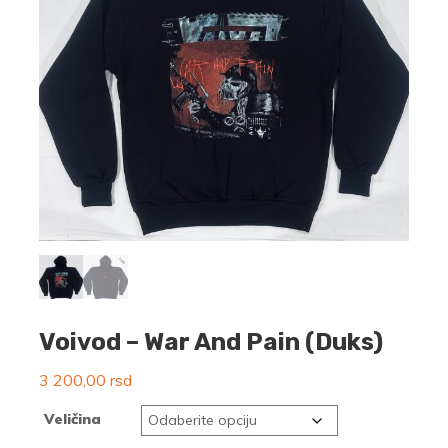
Voivod – War And Pain (Duks)
3 200,00
rsd
Veličina