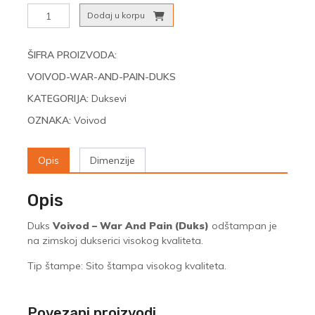
Voivod
Dodaj u korpu
–
War
And
ŠIFRA PROIZVODA:
Pain
VOIVOD-WAR-AND-PAIN-DUKS
(Duks)
količina
KATEGORIJA:
Duksevi
OZNAKA:
Voivod
Opis
Dimenzije
Opis
Duks
Voivod – War And Pain (Duks)
odštampan je
na zimskoj dukserici visokog kvaliteta.
Tip štampe: Sito štampa visokog kvaliteta.
Povezani proizvodi