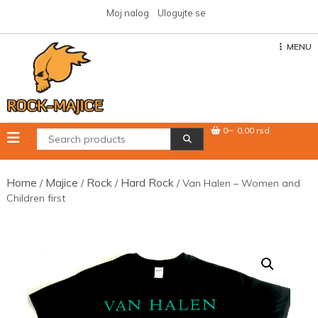
Skip
Moj nalog
Ulogujte se
to
content
MENU
0
0,00 rsd
Home
Majice
Rock
Hard Rock
/
/
/
/ Van Halen – Women and
Children first