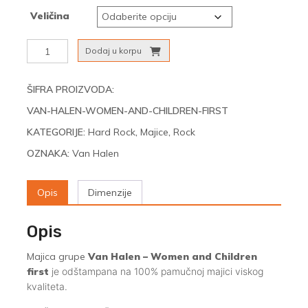
Veličina
Van
Dodaj u korpu
Halen
-
Women
ŠIFRA PROIZVODA:
and
VAN-HALEN-WOMEN-AND-CHILDREN-FIRST
Children
first
KATEGORIJE:
Hard Rock
,
Majice
,
Rock
količina
OZNAKA:
Van Halen
Opis
Dimenzije
Opis
Majica grupe
Van Halen – Women and Children
first
je odštampana na 100% pamučnoj majici viskog
kvaliteta.