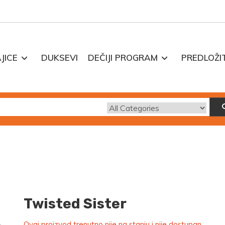
JICE
DUKSEVI
DEČIJI PROGRAM
PREDLOŽI
Twisted Sister
Ovaj proizvod trenutno nije na stanju i nije dostupan.