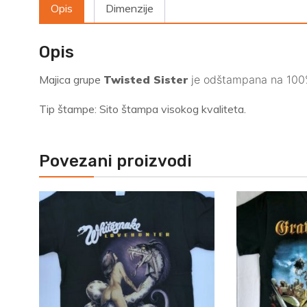
Opis
Dimenzije
Opis
Majica grupe
Twisted Sister
je odštampana na 100%
Tip štampe: Sito štampa visokog kvaliteta.
Povezani proizvodi