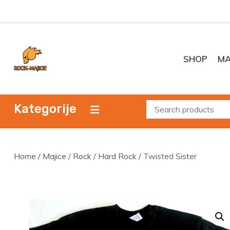
Skip
to
content
SHOP
MA
Kategorije
Home
/
Majice
/
Rock
/
Hard Rock
/ Twisted Sister