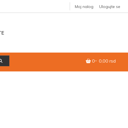
Moj nalog
Ulogujte se
TE
0
0,00 rsd