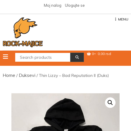
Skip
Moj nalog
Ulogujte se
to
content
MENU
0
0,00 rsd
Home
Duksevi
/
/ Thin Lizzy – Bad Reputation II (Duks)