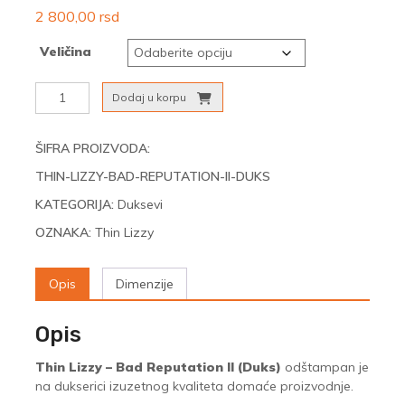
2 800,00
rsd
Veličina
Thin
Dodaj u korpu
Lizzy
–
Bad
ŠIFRA PROIZVODA:
Reputation
THIN-LIZZY-BAD-REPUTATION-II-DUKS
II
(Duks)
KATEGORIJA:
Duksevi
količina
OZNAKA:
Thin Lizzy
Opis
Dimenzije
Opis
Thin Lizzy – Bad Reputation II (Duks)
odštampan je
na dukserici izuzetnog kvaliteta domaće proizvodnje.