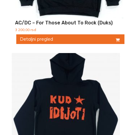
AC/DC – For Those About To Rock (Duks)
3 200,00
rsd
Detaljni pregled
Ovaj
proizvod
ima
više
varijanti.
Opcije
mogu
biti
izabrane
na
stranici
proizvoda.