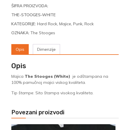
količina
ŠIFRA PROIZVODA:
THE-STOOGES-WHITE
KATEGORIJE:
Hard Rock
,
Majice
,
Punk
,
Rock
OZNAKA:
The Stooges
Opis
Dimenzije
Opis
Majica
The Stooges (White)
je odštampana na
100% pamučnoj majici viskog kvaliteta.
Tip štampe: Sito štampa visokog kvaliteta.
Povezani proizvodi