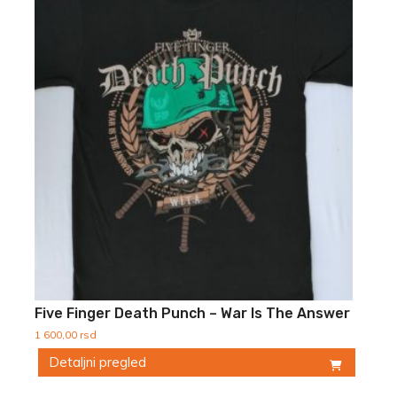
Five Finger Death Punch – War Is The Answer
1 600,00
rsd
Detaljni pregled
Ovaj