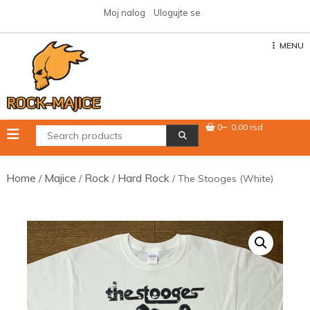
Skip
Moj nalog
Ulogujte se
to
content
MENU
0
0,00 rsd
Home
Majice
Rock
Hard Rock
/
/
/
/ The Stooges (White)