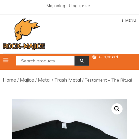
Skip
Moj nalog
Ulogujte se
to
content
MENU
0
0,00 rsd
Home
Majice
Metal
Trash Metal
/
/
/
/ Testament – The Ritual