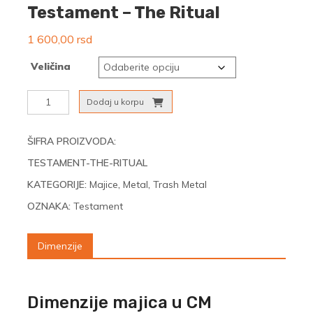
Testament – The Ritual
1 600,00
rsd
Veličina
Testament
Dodaj u korpu
-
The
Ritual
ŠIFRA PROIZVODA:
količina
TESTAMENT-THE-RITUAL
KATEGORIJE:
Majice
,
Metal
,
Trash Metal
OZNAKA:
Testament
Dimenzije
Dimenzije majica u CM