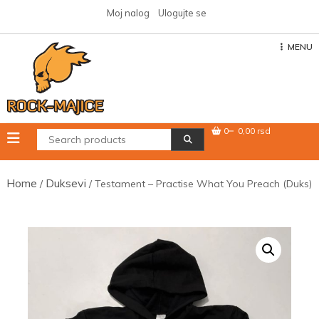
Skip
Moj nalog
Ulogujte se
to
content
MENU
0
0,00 rsd
Home
Duksevi
/
/ Testament – Practise What You Preach (Duks)