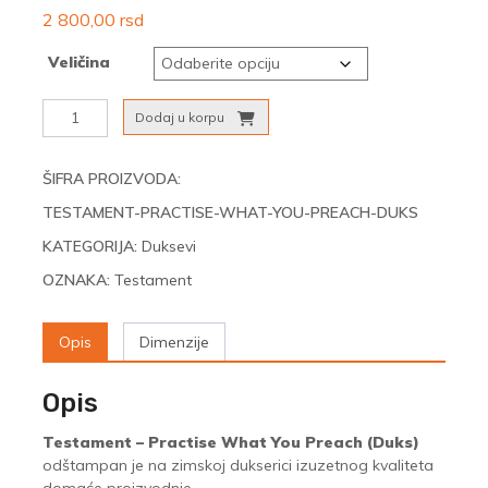
2 800,00
rsd
Veličina
Testament
Dodaj u korpu
-
Practise
What
ŠIFRA PROIZVODA:
You
TESTAMENT-PRACTISE-WHAT-YOU-PREACH-DUKS
Preach
(Duks)
KATEGORIJA:
Duksevi
količina
OZNAKA:
Testament
Opis
Dimenzije
Opis
Testament – Practise What You Preach (Duks)
odštampan je na zimskoj dukserici izuzetnog kvaliteta