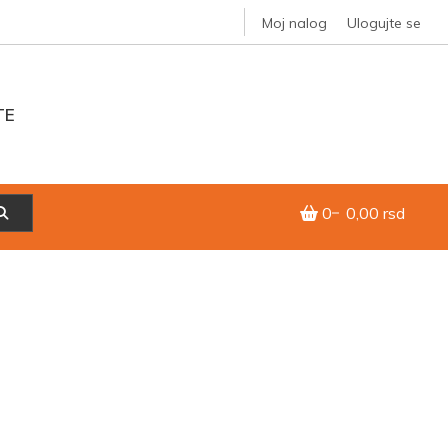
Moj nalog
Ulogujte se
TE
0
0,00 rsd