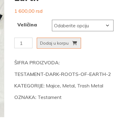
1 600,00
rsd
Veličina
Testament
Dodaj u korpu
-
Dark
ŠIFRA PROIZVODA:
Roots
TESTAMENT-DARK-ROOTS-OF-EARTH-2
Of
Earth
KATEGORIJE:
Majice
,
Metal
,
Trash Metal
količina
OZNAKA:
Testament