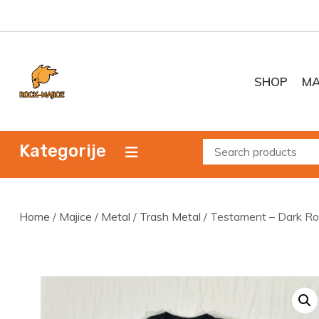
Skip
to
content
SHOP
MA
Kategorije
Home
/
Majice
/
Metal
/
Trash Metal
/ Testament – Dark Ro