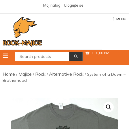
Skip
Moj nalog
Ulogujte se
to
content
MENU
0
0,00 rsd
Home
Majice
Rock
Alternative Rock
/
/
/
/ System of a Down –
Brotherhood