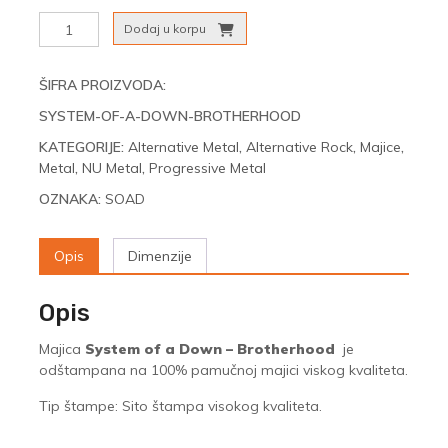
System
Dodaj u korpu
of
a
Down
ŠIFRA PROIZVODA:
-
SYSTEM-OF-A-DOWN-BROTHERHOOD
Brotherhood
količina
KATEGORIJE:
Alternative Metal
,
Alternative Rock
,
Majice
,
Metal
,
NU Metal
,
Progressive Metal
OZNAKA:
SOAD
Opis
Dimenzije
Opis
Majica
System of a Down – Brotherhood
je
odštampana na 100% pamučnoj majici viskog kvaliteta.
Tip štampe: Sito štampa visokog kvaliteta.