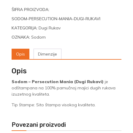
ŠIFRA PROIZVODA:
SODOM-PERSECUTION-MANIA-DUGI-RUKAVI
KATEGORIJA:
Dugi Rukav
OZNAKA:
Sodom
Opis
Dimenzije
Opis
Sodom – Persecution Mania (Dugi Rukavi)
je
odštampana na 100% pamučnoj majici dugih rukava
izuzetnog kvaliteta.
Tip štampe: Sito štampa visokog kvaliteta.
Povezani proizvodi