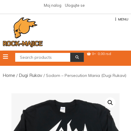
Skip
Moj nalog
Ulogujte se
to
content
MENU
0
0,00 rsd
Home
Dugi Rukav
/
/ Sodom – Persecution Mania (Dugi Rukavi)