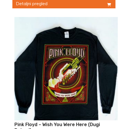
Detaljni pregled
Ovaj
proizvod
ima
više
varijanti.
Opcije
mogu
biti
izabrane
na
stranici
proizvoda.
Pink Floyd – Wish You Were Here (Dugi