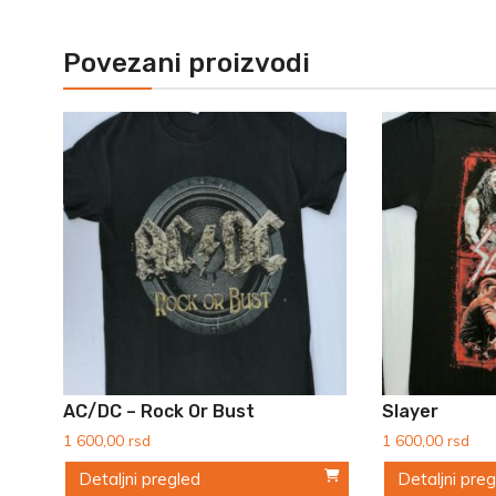
Povezani proizvodi
AC/DC – Rock Or Bust
Slayer
1 600,00
rsd
1 600,00
rsd
Detaljni pregled
Detaljni pre