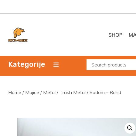
Skip
to
content
SHOP
MA
Kategorije
Home
/
Majice
/
Metal
/
Trash Metal
/ Sodom – Band