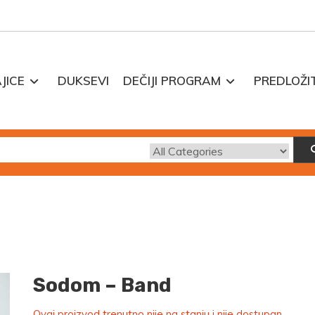
JICE
DUKSEVI
DEČIJI PROGRAM
PREDLOŽI
Sodom – Band
Ovaj proizvod trenutno nije na stanju i nije dostupan.