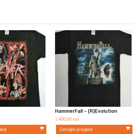
HammerFall – (r)Evolution
1 600,00
rsd
gled
Detaljni pregled