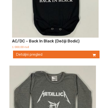
proizvoda.
AC/DC – Back In Black (Dečiji Bodić)
1 000,00
rsd
Detaljni pregled
Ovaj
proizvod
ima
više
varijanti.
Opcije
mogu
biti
izabrane