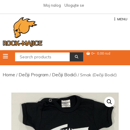
Skip
Moj nalog
Ulogujte se
to
content
MENU
0
0,00 rsd
Home
Dečiji Program
Dečiji Bodići
/
/
/ Smak (Dečiji Bodić)