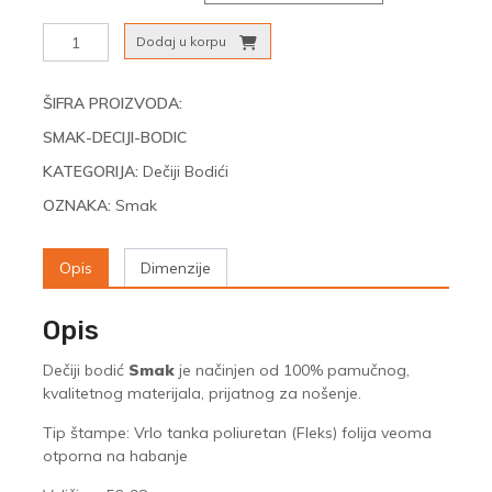
Smak
Dodaj u korpu
(Dečiji
Bodić)
količina
ŠIFRA PROIZVODA:
SMAK-DECIJI-BODIC
KATEGORIJA:
Dečiji Bodići
OZNAKA:
Smak
Opis
Dimenzije
Opis
Dečiji bodić
Smak
je načinjen od 100% pamučnog,
kvalitetnog materijala, prijatnog za nošenje.
Tip štampe: Vrlo tanka poliuretan (Fleks) folija veoma
otporna na habanje