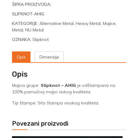
količina
ŠIFRA PROIZVODA:
SLIPKNOT-AHIG
KATEGORIJE:
Alternative Metal
,
Heavy Metal
,
Majice
,
Metal
,
NU Metal
OZNAKA:
Slipknot
Opis
Dimenzije
Opis
Majica grupe
Slipknot – AHIG
je odštampana na
100% pamučnoj majici viskog kvaliteta.
Tip štampe: Sito štampa visokog kvaliteta.
Povezani proizvodi