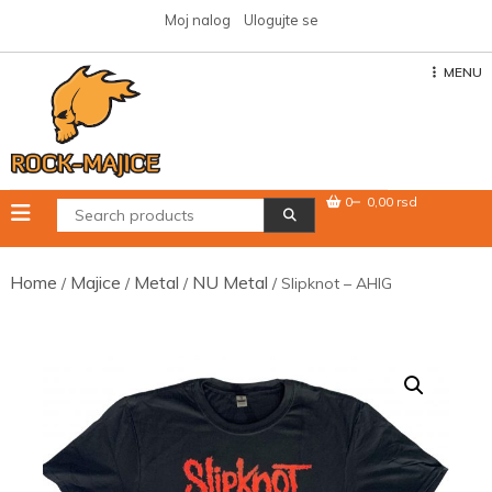
Skip
Moj nalog
Ulogujte se
to
content
MENU
0
0,00 rsd
Home
Majice
Metal
NU Metal
/
/
/
/ Slipknot – AHIG