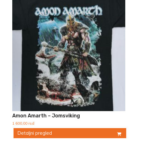
Amon Amarth – Jomsviking
1 600,00
rsd
Detaljni pregled