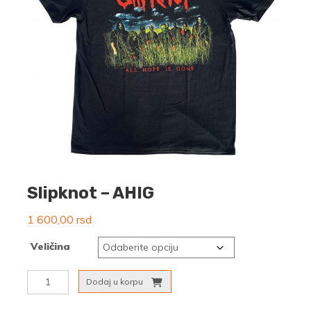
Slipknot – AHIG
1 600,00
rsd
Veličina
Slipknot
Dodaj u korpu
-
AHIG