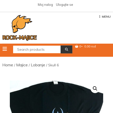
Skip
Moj nalog
Ulogujte se
to
content
MENU
0
0,00 rsd
Home
Majice
Lobanje
/
/
/ Skull 6