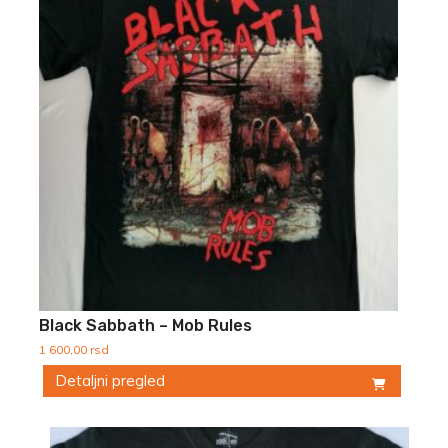
Black Sabbath – Mob Rules
1 600,00
rsd
Detaljni pregled
Ovaj
proizvod