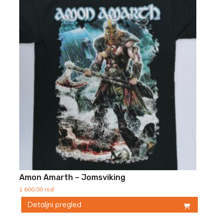
Amon Amarth – Jomsviking
1 600,00
rsd
Detaljni pregled