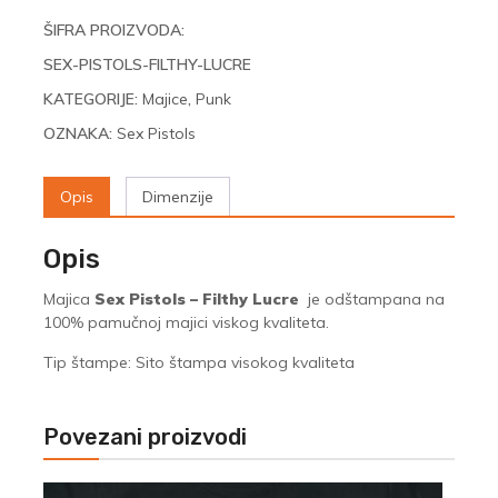
-
Filthy
ŠIFRA PROIZVODA:
Lucre
SEX-PISTOLS-FILTHY-LUCRE
količina
KATEGORIJE:
Majice
,
Punk
OZNAKA:
Sex Pistols
Opis
Dimenzije
Opis
Majica
Sex Pistols – Filthy Lucre
je odštampana na
100% pamučnoj majici viskog kvaliteta.
Tip štampe: Sito štampa visokog kvaliteta
Povezani proizvodi