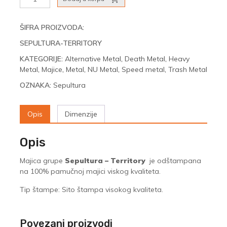
-
Territory
količina
ŠIFRA PROIZVODA:
SEPULTURA-TERRITORY
KATEGORIJE:
Alternative Metal
,
Death Metal
,
Heavy
Metal
,
Majice
,
Metal
,
NU Metal
,
Speed metal
,
Trash Metal
OZNAKA:
Sepultura
Opis
Dimenzije
Opis
Majica grupe
Sepultura – Territory
je odštampana
na 100% pamučnoj majici viskog kvaliteta.
Tip štampe: Sito štampa visokog kvaliteta.
Povezani proizvodi