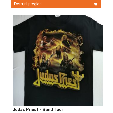
Detaljni pregled
Ovaj
proizvod
ima
više
varijanti.
Opcije
mogu
biti
izabrane
na
stranici
proizvoda.
Judas Priest – Band Tour