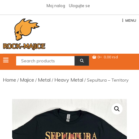
Skip
Moj nalog
Ulogujte se
to
content
MENU
0
0,00 rsd
Home
Majice
Metal
Heavy Metal
/
/
/
/ Sepultura – Territory