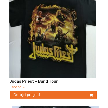
Judas Priest – Band Tour
1 600,00
rsd
Detaljni pregled
Ovaj