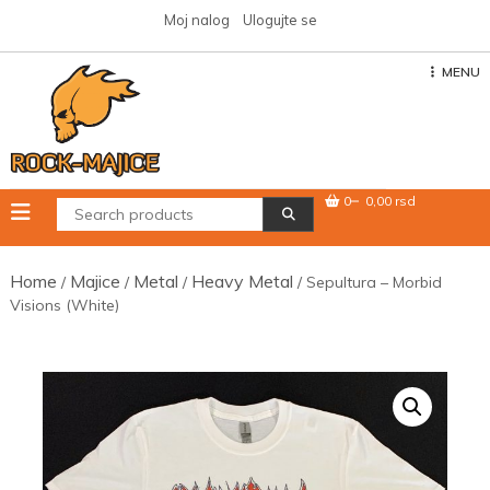
Skip
Moj nalog
Ulogujte se
to
content
MENU
0
0,00 rsd
Home
Majice
Metal
Heavy Metal
/
/
/
/ Sepultura – Morbid
Visions (White)