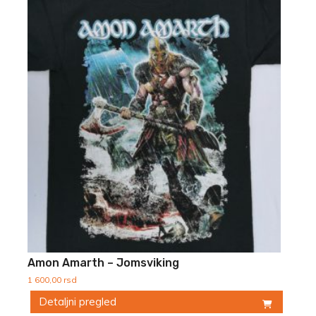
Amon Amarth – Jomsviking
1 600,00
rsd
Detaljni pregled