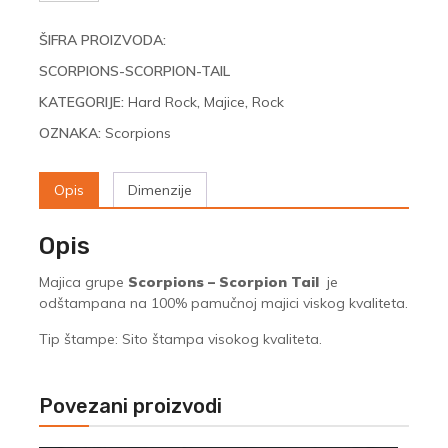
Scorpion
Tail
ŠIFRA PROIZVODA:
količina
SCORPIONS-SCORPION-TAIL
KATEGORIJE:
Hard Rock
,
Majice
,
Rock
OZNAKA:
Scorpions
Opis
Dimenzije
Opis
Majica grupe
Scorpions – Scorpion Tail
je
odštampana na 100% pamučnoj majici viskog kvaliteta.
Tip štampe: Sito štampa visokog kvaliteta.
Povezani proizvodi