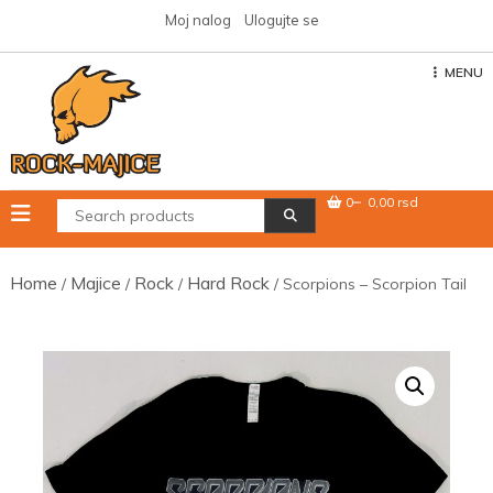
Skip
Moj nalog
Ulogujte se
to
content
MENU
0
0,00 rsd
Home
Majice
Rock
Hard Rock
/
/
/
/ Scorpions – Scorpion Tail