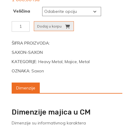
Veličina
Saxon
Dodaj u korpu
-
Saxon
količina
ŠIFRA PROIZVODA:
SAXON-SAXON
KATEGORIJE:
Heavy Metal
,
Majice
,
Metal
OZNAKA:
Saxon
Dimenzije
Dimenzije majica u CM
Dimenzije su informativnog karaktera