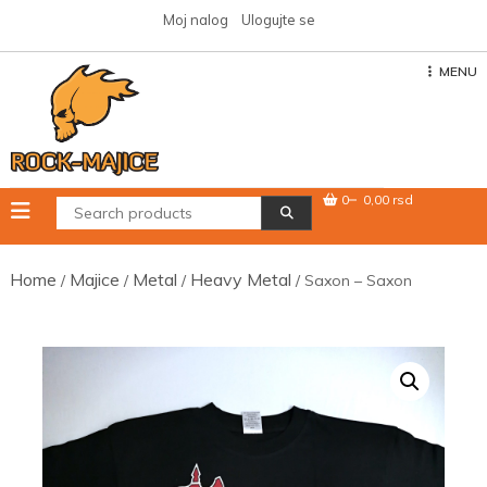
Skip
Moj nalog
Ulogujte se
to
content
MENU
0
0,00 rsd
Home
Majice
Metal
Heavy Metal
/
/
/
/ Saxon – Saxon