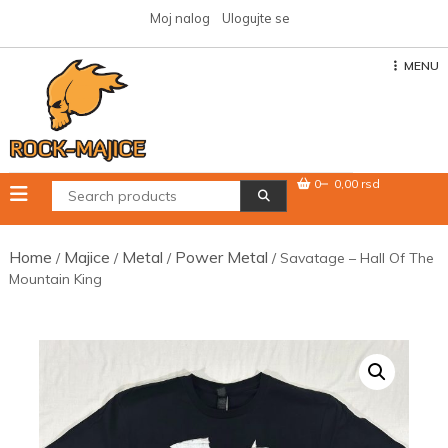
Skip
Moj nalog
Ulogujte se
to
content
MENU
0
0,00 rsd
Home
Majice
Metal
Power Metal
/
/
/
/ Savatage – Hall Of The
Mountain King