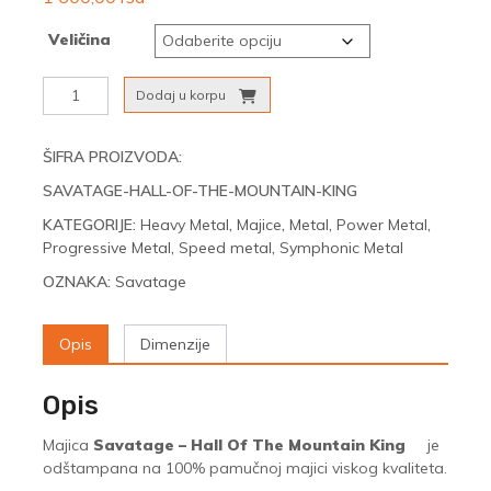
Veličina
Savatage
Dodaj u korpu
-
Hall
Of
ŠIFRA PROIZVODA:
The
SAVATAGE-HALL-OF-THE-MOUNTAIN-KING
Mountain
King
KATEGORIJE:
Heavy Metal
,
Majice
,
Metal
,
Power Metal
,
količina
Progressive Metal
,
Speed metal
,
Symphonic Metal
OZNAKA:
Savatage
Opis
Dimenzije
Opis
Majica
Savatage – Hall Of The Mountain King
je
odštampana na 100% pamučnoj majici viskog kvaliteta.