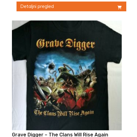
Detaljni pregled
Ovaj
proizvod
ima
više
varijanti.
Opcije
mogu
biti
izabrane
na
stranici
proizvoda.
Grave Digger – The Clans Will Rise Again