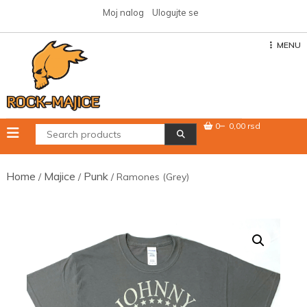
Skip
Moj nalog
Ulogujte se
to
content
MENU
0
0,00 rsd
Home
Majice
Punk
/
/
/ Ramones (Grey)