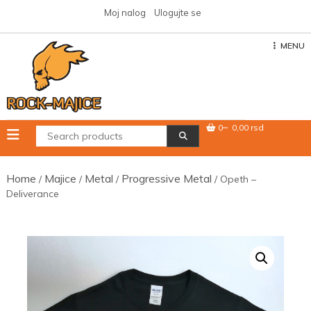
Skip
Moj nalog
Ulogujte se
to
content
MENU
0
0,00 rsd
Home
Majice
Metal
Progressive Metal
/
/
/
/ Opeth –
Deliverance