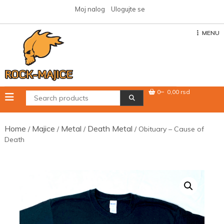
Skip
Moj nalog
Ulogujte se
to
content
MENU
0
0,00 rsd
Home
Majice
Metal
Death Metal
/
/
/
/ Obituary – Cause of
Death