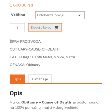
1 600,00
rsd
Veličina
Obituary
Dodaj u korpu
-
Cause
of
ŠIFRA PROIZVODA:
Death
OBITUARY-CAUSE-OF-DEATH
količina
KATEGORIJE:
Death Metal
,
Majice
,
Metal
OZNAKA:
Obituary
Opis
Dimenzije
Opis
Majica
Obituary – Cause of Death
je odštampana
na 100% pamučnoj majici viskog kvaliteta.