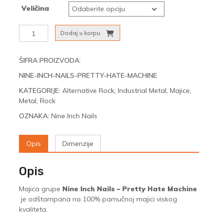
Veličina
Nine
Dodaj u korpu
Inch
Nails
-
ŠIFRA PROIZVODA:
Pretty
NINE-INCH-NAILS-PRETTY-HATE-MACHINE
Hate
Machine
KATEGORIJE:
Alternative Rock
,
Industrial Metal
,
Majice
,
količina
Metal
,
Rock
OZNAKA:
Nine Inch Nails
Opis
Dimenzije
Opis
Majica grupe
Nine Inch Nails – Pretty Hate Machine
je odštampana na 100% pamučnoj majici viskog
kvaliteta.