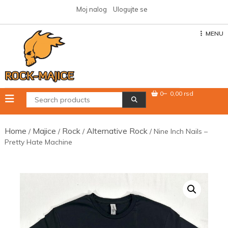
Skip
Moj nalog
Ulogujte se
to
content
MENU
0
0,00 rsd
Home
Majice
Rock
Alternative Rock
/
/
/
/ Nine Inch Nails –
Pretty Hate Machine