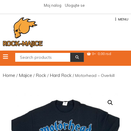
Skip
Moj nalog
Ulogujte se
to
content
MENU
0
0,00 rsd
Home
Majice
Rock
Hard Rock
/
/
/
/ Motorhead – Overkill