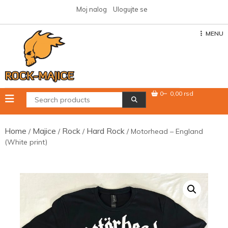
Skip
Moj nalog
Ulogujte se
to
content
MENU
0
0,00 rsd
Home
Majice
Rock
Hard Rock
/
/
/
/ Motorhead – England
(White print)