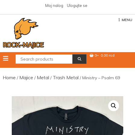
Skip
Moj nalog
Ulogujte se
to
content
MENU
0
0,00 rsd
Home
Majice
Metal
Trash Metal
/
/
/
/ Ministry – Psalm 69