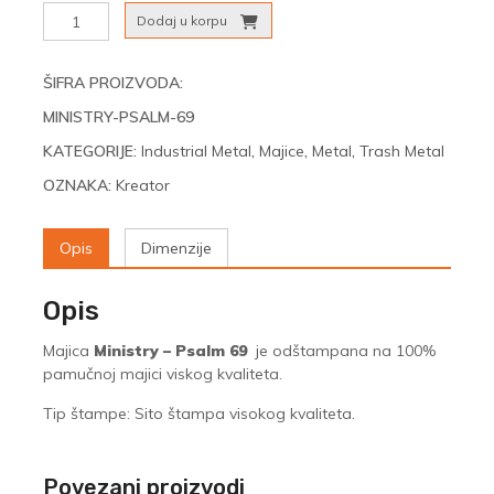
Ministry
Dodaj u korpu
-
Psalm
69
ŠIFRA PROIZVODA:
količina
MINISTRY-PSALM-69
KATEGORIJE:
Industrial Metal
,
Majice
,
Metal
,
Trash Metal
OZNAKA:
Kreator
Opis
Dimenzije
Opis
Majica
Ministry – Psalm 69
je odštampana na 100%
pamučnoj majici viskog kvaliteta.
Tip štampe: Sito štampa visokog kvaliteta.
Povezani proizvodi