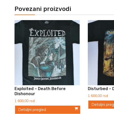
Povezani proizvodi
Exploited – Death Before
Disturbed – 
Dishonour
1 600,00
rsd
1 600,00
rsd
Detaljni pre
Detaljni pregled