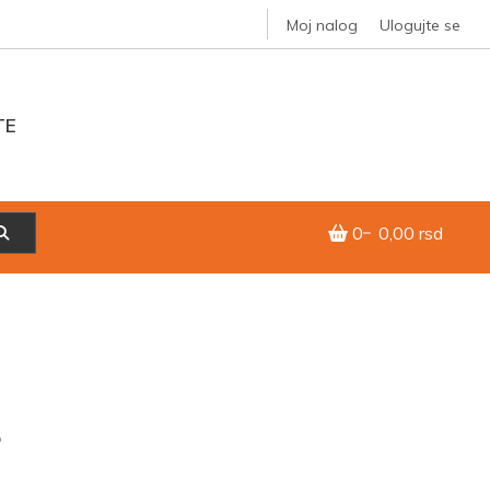
Moj nalog
Ulogujte se
TE
0
0,00 rsd
r