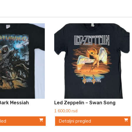
Dark Messiah
Led Zeppelin – Swan Song
1 600,00
rsd
gled
Detaljni pregled