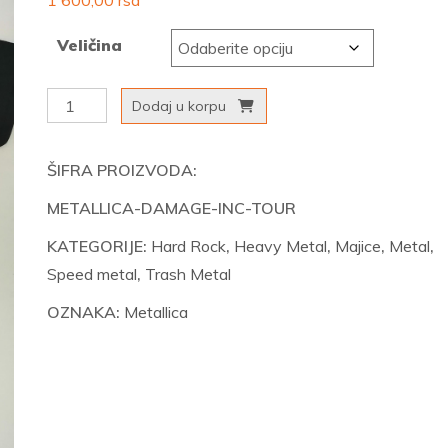
1 600,00
rsd
Veličina
Metallica
Dodaj u korpu
-
Damage
ŠIFRA PROIZVODA:
Inc.
METALLICA-DAMAGE-INC-TOUR
Tour
količina
KATEGORIJE:
Hard Rock
,
Heavy Metal
,
Majice
,
Metal
,
Speed metal
,
Trash Metal
OZNAKA:
Metallica