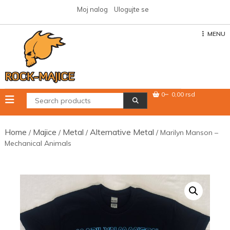
Skip
Moj nalog
Ulogujte se
to
content
MENU
0
0,00 rsd
Home
Majice
Metal
Alternative Metal
/
/
/
/ Marilyn Manson –
Mechanical Animals