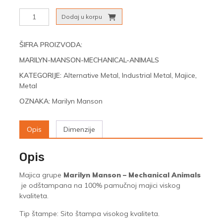
Marilyn
Dodaj u korpu
Manson
-
Mechanical
ŠIFRA PROIZVODA:
Animals
MARILYN-MANSON-MECHANICAL-ANIMALS
količina
KATEGORIJE:
Alternative Metal
,
Industrial Metal
,
Majice
,
Metal
OZNAKA:
Marilyn Manson
Opis
Dimenzije
Opis
Majica grupe
Marilyn Manson – Mechanical Animals
je odštampana na 100% pamučnoj majici viskog
kvaliteta.
Tip štampe: Sito štampa visokog kvaliteta.