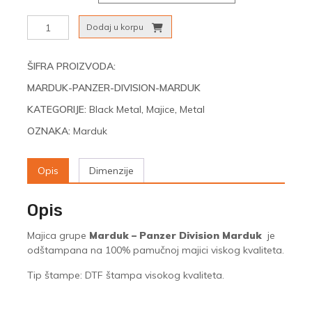
Marduk
Dodaj u korpu
-
Panzer
Division
ŠIFRA PROIZVODA:
Marduk
MARDUK-PANZER-DIVISION-MARDUK
količina
KATEGORIJE:
Black Metal
,
Majice
,
Metal
OZNAKA:
Marduk
Opis
Dimenzije
Opis
Majica grupe
Marduk – Panzer Division Marduk
je
odštampana na 100% pamučnoj majici viskog kvaliteta.
Tip štampe: DTF štampa visokog kvaliteta.