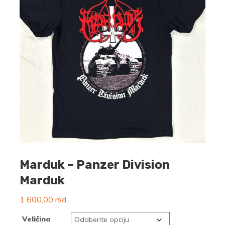
Marduk – Panzer Division
Marduk
1 600,00
rsd
Veličina