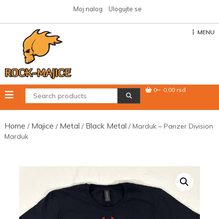
Skip
Moj nalog
Ulogujte se
to
content
MENU
0
0,00 rsd
Home
Majice
Metal
Black Metal
/
/
/
/ Marduk – Panzer Division
Marduk