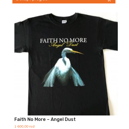
Ovaj
proizvod
ima
više
varijanti.
Opcije
mogu
biti
izabrane
na
stranici
proizvoda.
Faith No More – Angel Dust
1 600,00
rsd