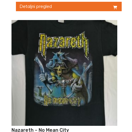
Detaljni pregled
Ovaj
proizvod
ima
više
varijanti.
Opcije
mogu
biti
izabrane
na
stranici
proizvoda.
Nazareth – No Mean City