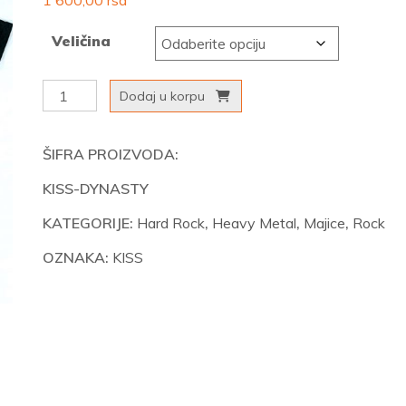
1 600,00
rsd
Veličina
KISS
Dodaj u korpu
-
Dynasty
ŠIFRA PROIZVODA:
količina
KISS-DYNASTY
KATEGORIJE:
Hard Rock
,
Heavy Metal
,
Majice
,
Rock
OZNAKA:
KISS