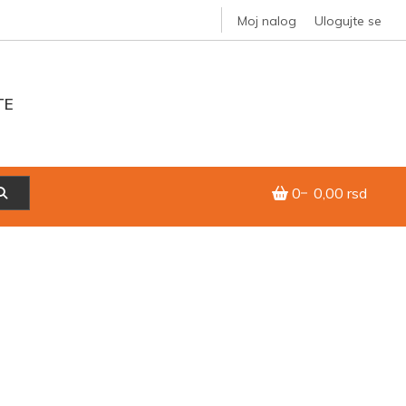
Moj nalog
Ulogujte se
TE
0
0,00 rsd