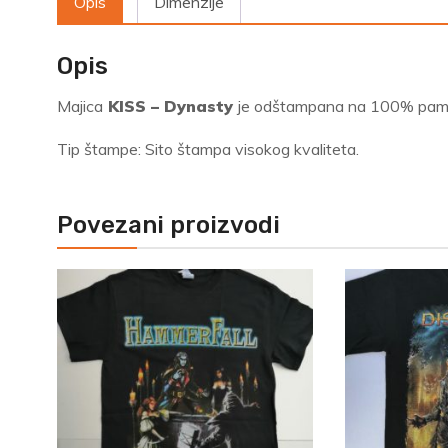
Opis
Dimenzije
Opis
Majica
KISS – Dynasty
je odštampana na 100% pamučn
Tip štampe: Sito štampa visokog kvaliteta.
Povezani proizvodi