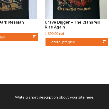
Dark Messiah
Grave Digger – The Clans Will
Rise Again
1 600,00
rsd
gled
Detaljni pregled
Ovaj
proizvod
ima
više
varijanti.
Opcije
mogu
Write a short description about your site here.
biti
izabrane