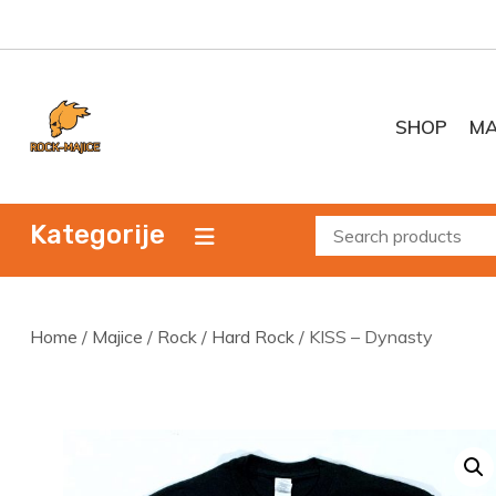
Skip
to
content
SHOP
MA
Kategorije
Home
/
Majice
/
Rock
/
Hard Rock
/ KISS – Dynasty