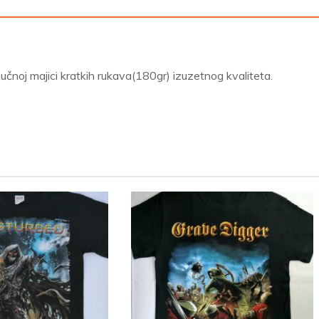
oj majici kratkih rukava(180gr) izuzetnog kvaliteta.