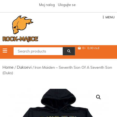
Skip
Moj nalog
Ulogujte se
to
content
MENU
0
0,00 rsd
Home
Duksevi
/
/ Iron Maiden – Seventh Son Of A Seventh Son
(Duks)