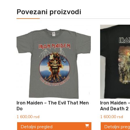
Povezani proizvodi
Iron Maiden – The Evil That Men
Iron Maiden –
Do
And Death 2
1 600,00
rsd
1 600,00
rsd
Detaljni pregled
Detaljni pre