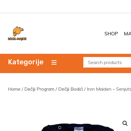
Skip
to
content
SHOP
MA
Kategorije
Home
/
Dečiji Program
/
Dečiji Bodići
/ Iron Maiden – Senjuts