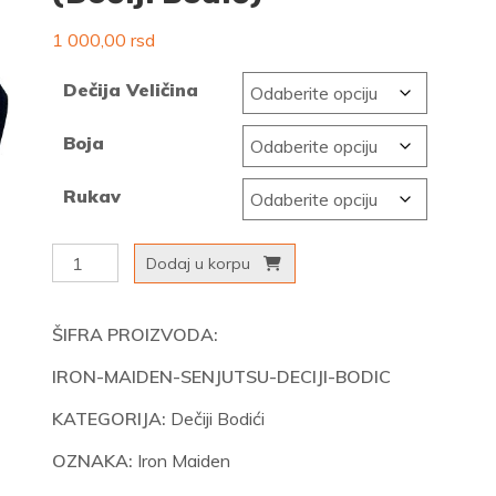
1 000,00
rsd
Dečija Veličina
Boja
Rukav
Iron
Dodaj u korpu
Maiden
–
ŠIFRA PROIZVODA:
Senjutsu
IRON-MAIDEN-SENJUTSU-DECIJI-BODIC
(Dečiji
Bodić)
KATEGORIJA:
Dečiji Bodići
količina
OZNAKA:
Iron Maiden