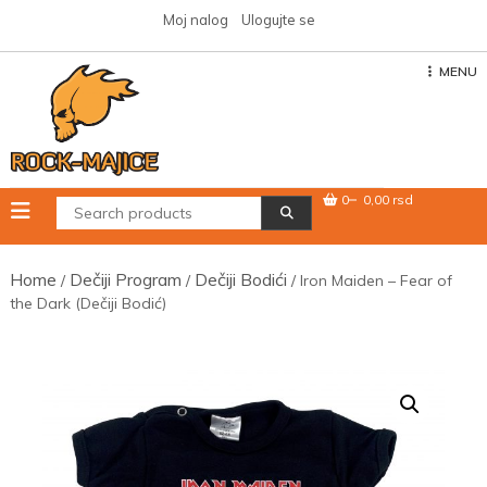
Skip
Moj nalog
Ulogujte se
to
content
MENU
0
0,00 rsd
Home
Dečiji Program
Dečiji Bodići
/
/
/ Iron Maiden – Fear of
the Dark (Dečiji Bodić)