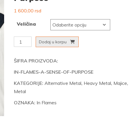
1 600,00
rsd
Veličina
In
Dodaj u korpu
Flames
-
ŠIFRA PROIZVODA:
A
IN-FLAMES-A-SENSE-OF-PURPOSE
Sense
Of
KATEGORIJE:
Alternative Metal
,
Heavy Metal
,
Majice
,
Purpose
Metal
količina
OZNAKA:
In Flames