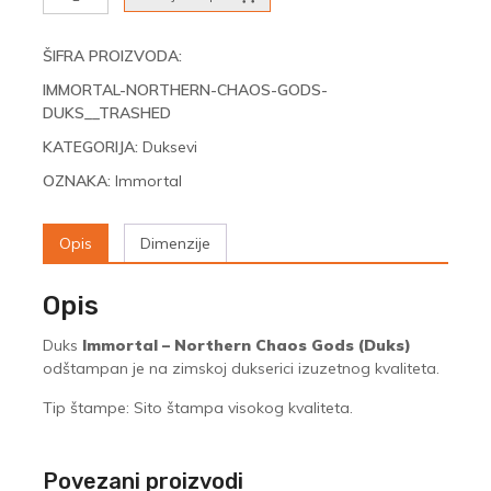
-
Northern
Chaos
ŠIFRA PROIZVODA:
Gods
IMMORTAL-NORTHERN-CHAOS-GODS-
(Duks)
DUKS__TRASHED
količina
KATEGORIJA:
Duksevi
OZNAKA:
Immortal
Opis
Dimenzije
Opis
Duks
Immortal – Northern Chaos Gods (Duks)
odštampan je na zimskoj dukserici izuzetnog kvaliteta.
Tip štampe: Sito štampa visokog kvaliteta.
Povezani proizvodi