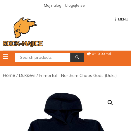
Skip
Moj nalog
Ulogujte se
to
content
MENU
0
0,00 rsd
Home
Duksevi
/
/ Immortal – Northern Chaos Gods (Duks)