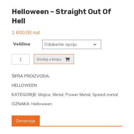
Helloween – Straight Out Of
Hell
1 600,00
rsd
Veličina
Helloween
Dodaj u korpu
-
Straight
Out
ŠIFRA PROIZVODA:
Of
HELLOWEEN
Hell
količina
KATEGORIJE:
Majice
,
Metal
,
Power Metal
,
Speed metal
OZNAKA:
Helloween
Dimenzije