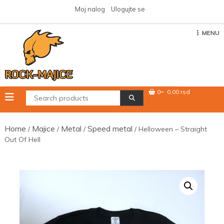
Skip
Moj nalog
Ulogujte se
to
content
MENU
0
0,00 rsd
Home
Majice
Metal
Speed metal
/
/
/
/ Helloween – Straight
Out Of Hell