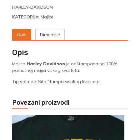
HARLEY-DAVIDSON
KATEGORIJA:
Majice
Opis
Dimenzije
Opis
Majica
Harley Davidson
je odštampana na 100%
pamučnoj majici viskog kvaliteta.
Tip štampe: Sito štampa visokog kvaliteta.
Povezani proizvodi