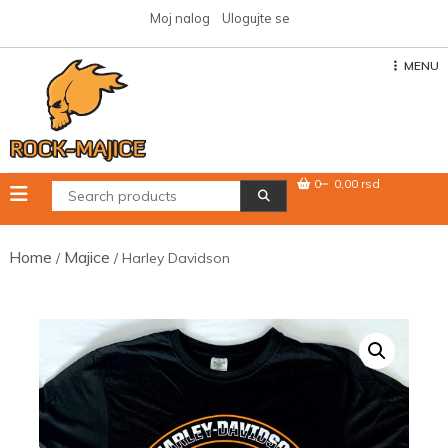
Skip
Moj nalog
Ulogujte se
to
content
MENU
0
0,00 rsd
Home
Majice
/
/ Harley Davidson