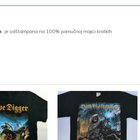
on
je odštampana na 100% pamučnoj majici kratkih