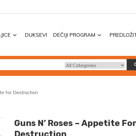
JICE
DUKSEVI
DEČIJI PROGRAM
PREDLOŽI
te for Destruction
Guns N’ Roses – Appetite Fo
Destruction