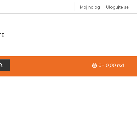
Moj nalog
Ulogujte se
TE
0
0,00 rsd
r