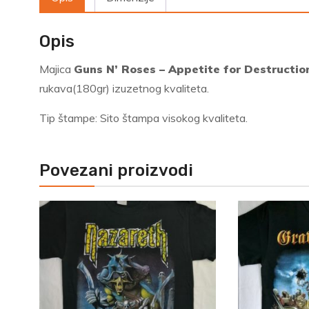
Opis
Majica
Guns N’ Roses – Appetite for Destructi
rukava(180gr) izuzetnog kvaliteta.
Tip štampe: Sito štampa visokog kvaliteta.
Povezani proizvodi