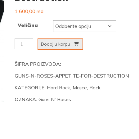
1 600,00
rsd
Veličina
Guns
Dodaj u korpu
N’
Roses
ŠIFRA PROIZVODA:
-
GUNS-N-ROSES-APPETITE-FOR-DESTRUCTION
Appetite
for
KATEGORIJE:
Hard Rock
,
Majice
,
Rock
Destruction
OZNAKA:
Guns N' Roses
količina