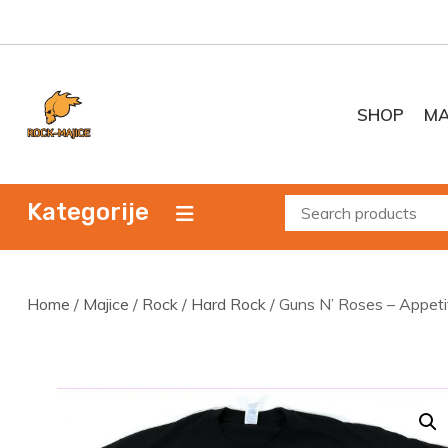
Skip
to
content
SHOP
MA
Kategorije
Home
/
Majice
/
Rock
/
Hard Rock
/ Guns N’ Roses – Appeti