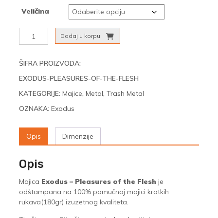
Veličina
Exodus
Dodaj u korpu
-
Pleasures
of
ŠIFRA PROIZVODA:
the
EXODUS-PLEASURES-OF-THE-FLESH
Flesh
količina
KATEGORIJE:
Majice
,
Metal
,
Trash Metal
OZNAKA:
Exodus
Opis
Dimenzije
Opis
Majica
Exodus – Pleasures of the Flesh
je
odštampana na 100% pamučnoj majici kratkih
rukava(180gr) izuzetnog kvaliteta.