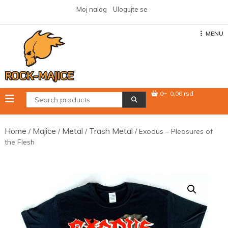
Skip
Moj nalog
Ulogujte se
to
content
MENU
0
0,00 rsd
Home
Majice
Metal
Trash Metal
/
/
/
/ Exodus – Pleasures of
the Flesh