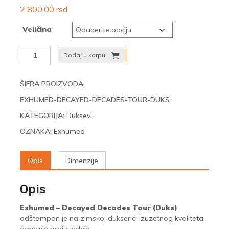
2 800,00
rsd
Veličina
Exhumed
Dodaj u korpu
-
Decayed
Decades
ŠIFRA PROIZVODA:
Tour
EXHUMED-DECAYED-DECADES-TOUR-DUKS
(Duks)
količina
KATEGORIJA:
Duksevi
OZNAKA:
Exhumed
Opis
Dimenzije
Opis
Exhumed – Decayed Decades Tour (Duks)
odštampan je na zimskoj dukserici izuzetnog kvaliteta