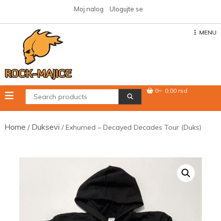
Skip
Moj nalog
Ulogujte se
to
content
MENU
0
0,00 rsd
Home
Duksevi
/
/ Exhumed – Decayed Decades Tour (Duks)