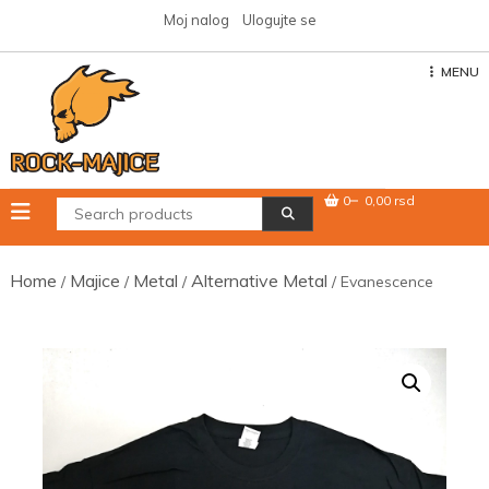
Skip
Moj nalog
Ulogujte se
to
content
MENU
0
0,00 rsd
Home
Majice
Metal
Alternative Metal
/
/
/
/ Evanescence