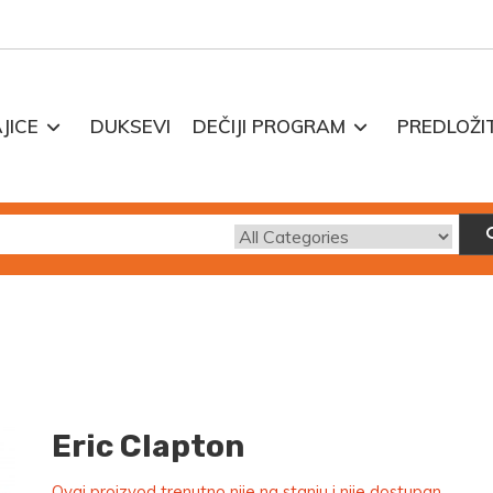
JICE
DUKSEVI
DEČIJI PROGRAM
PREDLOŽI
Eric Clapton
Ovaj proizvod trenutno nije na stanju i nije dostupan.