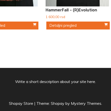
HammerFall – (r)Evolution
1 600,00
rsd
gled
Detaljni pregled
Ovaj
proizvod
ima
više
varijanti.
Opcije
mogu
Write a short description about your site here.
biti
izabrane
na
Shopay Store
|
Theme: Shopay by
Mystery Themes
.
stranici