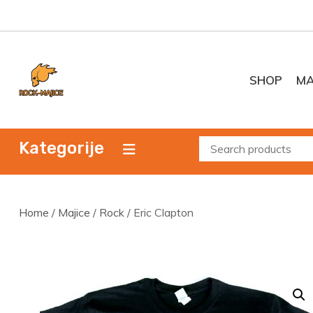
Skip
to
content
SHOP
MA
Kategorije
Home
/
Majice
/
Rock
/ Eric Clapton