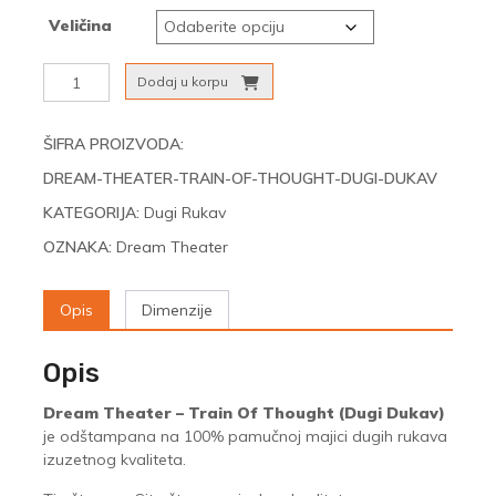
Veličina
Dream
Dodaj u korpu
Theater
–
Train
ŠIFRA PROIZVODA:
of
DREAM-THEATER-TRAIN-OF-THOUGHT-DUGI-DUKAV
Thought
(Dugi
KATEGORIJA:
Dugi Rukav
Rukavi)
OZNAKA:
Dream Theater
količina
Opis
Dimenzije
Opis
Dream Theater – Train Of Thought (Dugi Dukav)
je odštampana na 100% pamučnoj majici dugih rukava
izuzetnog kvaliteta.