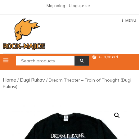
Skip
Moj nalog
Ulogujte se
to
content
MENU
0
0,00 rsd
Home
Dugi Rukav
/
/ Dream Theater – Train of Thought (Dugi
Rukavi)