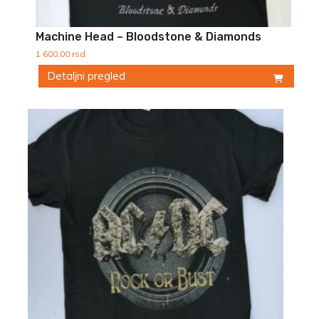
Machine Head – Bloodstone & Diamonds
1 600,00
rsd
Detaljni pregled
Ovaj
proizvod
ima
više
varijanti.
Opcije
mogu
biti
izabrane
na
stranici
proizvoda.