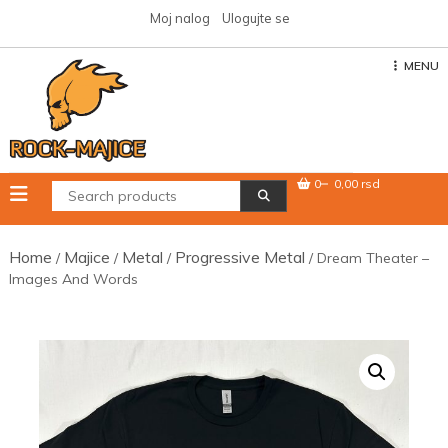
Skip
Moj nalog
Ulogujte se
to
content
MENU
0
0,00 rsd
Home
Majice
Metal
Progressive Metal
/
/
/
/ Dream Theater –
Images And Words