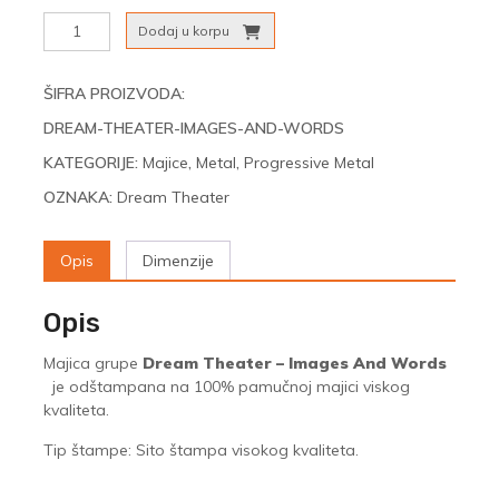
Dream
Dodaj u korpu
Theater
-
Images
ŠIFRA PROIZVODA:
And
DREAM-THEATER-IMAGES-AND-WORDS
Words
količina
KATEGORIJE:
Majice
,
Metal
,
Progressive Metal
OZNAKA:
Dream Theater
Opis
Dimenzije
Opis
Majica grupe
Dream Theater – Images And Words
je odštampana na 100% pamučnoj majici viskog
kvaliteta.
Tip štampe: Sito štampa visokog kvaliteta.