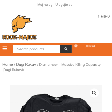
Skip
Moj nalog
Ulogujte se
to
content
MENU
0
0,00 rsd
Home
Dugi Rukav
/
/ Dismember ‎- Massive Killing Capacity
(Dugi Rukavi)