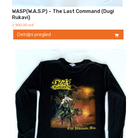
WASP(W.A.S.P) – The Last Command (Dugi
Rukavi)
1 900,00
rsd
Detaljni pregled
Ovaj
proizvod
ima
više
varijanti.
Opcije
mogu
biti
izabrane
na
stranici
proizvoda.