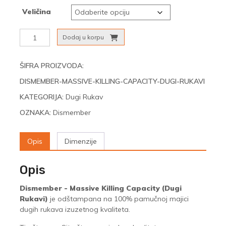
Veličina
Dismember
Dodaj u korpu
‎-
Massive
Killing
ŠIFRA PROIZVODA:
Capacity
DISMEMBER-MASSIVE-KILLING-CAPACITY-DUGI-RUKAVI
(Dugi
Rukavi)
KATEGORIJA:
Dugi Rukav
količina
OZNAKA:
Dismember
Opis
Dimenzije
Opis
Dismember ‎- Massive Killing Capacity (Dugi
Rukavi)
je odštampana na 100% pamučnoj majici
dugih rukava izuzetnog kvaliteta.