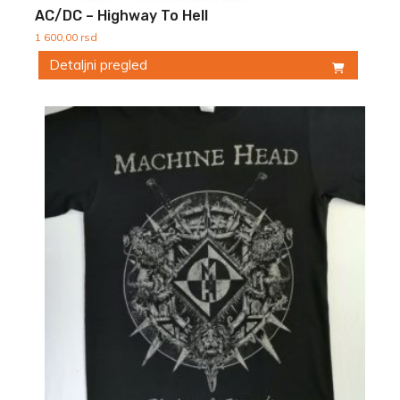
AC/DC – Highway To Hell
1 600,00
rsd
Detaljni pregled
Ovaj
proizvod
ima
više
varijanti.
Opcije
mogu
biti
izabrane
na
stranici
proizvoda.