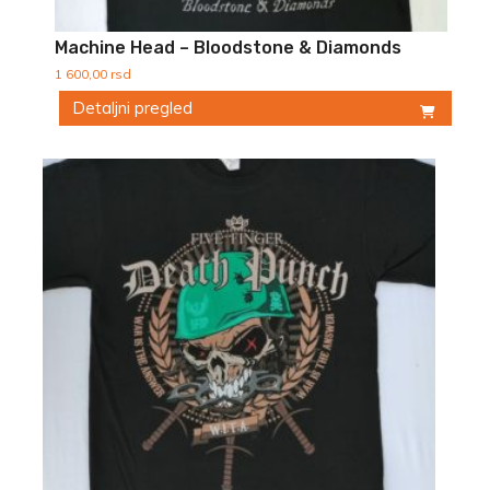
Machine Head – Bloodstone & Diamonds
1 600,00
rsd
Detaljni pregled
Ovaj
proizvod
ima
više
varijanti.
Opcije
mogu
biti
izabrane
na
stranici
proizvoda.