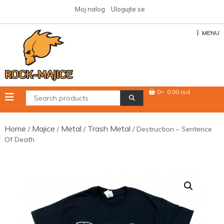
Skip
Moj nalog
Ulogujte se
to
content
MENU
0
0,00 rsd
Home
Majice
Metal
Trash Metal
/
/
/
/ Destruction – Sentence
Of Death