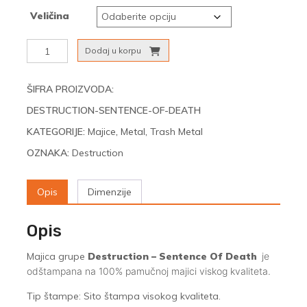
Veličina
Destruction
Dodaj u korpu
-
Sentence
Of
ŠIFRA PROIZVODA:
Death
DESTRUCTION-SENTENCE-OF-DEATH
količina
KATEGORIJE:
Majice
,
Metal
,
Trash Metal
OZNAKA:
Destruction
Opis
Dimenzije
Opis
Majica grupe
Destruction – Sentence Of Death
je
odštampana na 100% pamučnoj majici viskog kvaliteta.
Tip štampe: Sito štampa visokog kvaliteta.